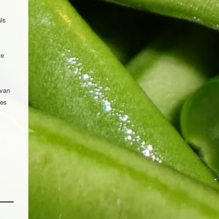
als
le
 van
tes